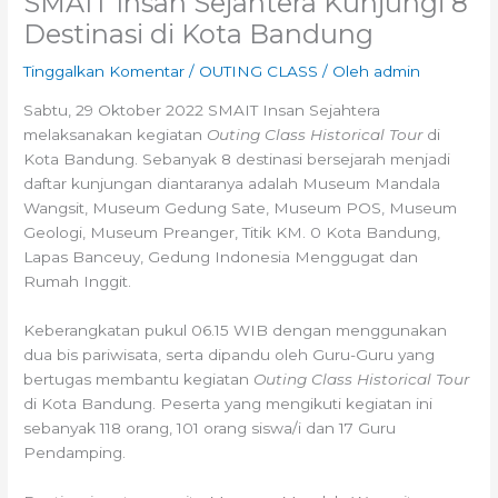
SMAIT Insan Sejahtera Kunjungi 8
Destinasi di Kota Bandung
Tinggalkan Komentar
/
OUTING CLASS
/ Oleh
admin
Sabtu, 29 Oktober 2022 SMAIT Insan Sejahtera
melaksanakan kegiatan
Outing Class Historical Tour
di
Kota Bandung. Sebanyak 8 destinasi bersejarah menjadi
daftar kunjungan diantaranya adalah Museum Mandala
Wangsit, Museum Gedung Sate, Museum POS, Museum
Geologi, Museum Preanger, Titik KM. 0 Kota Bandung,
Lapas Banceuy, Gedung Indonesia Menggugat dan
Rumah Inggit.
Keberangkatan pukul 06.15 WIB dengan menggunakan
dua bis pariwisata, serta dipandu oleh Guru-Guru yang
bertugas membantu kegiatan
Outing Class Historical Tour
di Kota Bandung. Peserta yang mengikuti kegiatan ini
sebanyak 118 orang, 101 orang siswa/i dan 17 Guru
Pendamping.