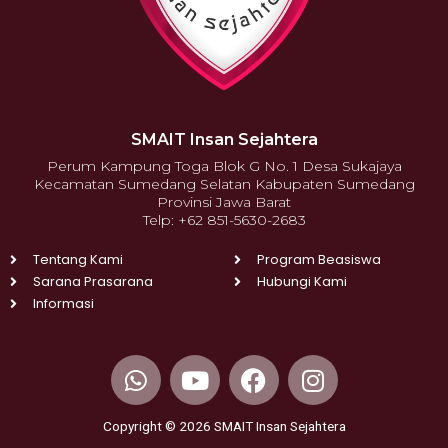
SMAIT Insan Sejahtera
Perum Kampung Toga Blok G No. 1 Desa Sukajaya
Kecamatan Sumedang Selatan Kabupaten Sumedang
Provinsi Jawa Barat
Telp: +62 851-5630-2683
Tentang Kami
Program Beasiswa
Sarana Prasarana
Hubungi Kami
Informasi
W
Y
F
I
h
o
a
n
a
u
c
s
Copyright © 2026 SMAIT Insan Sejahtera
t
t
e
t