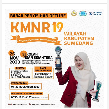
Kompetisi
Matematika
Nalaria
Realistik
Ke
19
Kembali
Hadir
di
Sumedang,
Daftar
Segera!