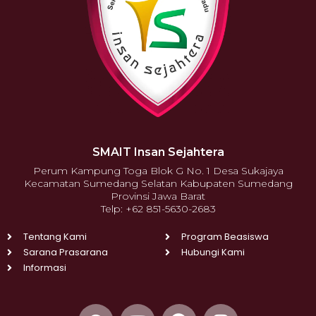
SMAIT Insan Sejahtera
Perum Kampung Toga Blok G No. 1 Desa Sukajaya
Kecamatan Sumedang Selatan Kabupaten Sumedang
Provinsi Jawa Barat
Telp: +62 851-5630-2683
Tentang Kami
Program Beasiswa
Sarana Prasarana
Hubungi Kami
Informasi
W
Y
F
I