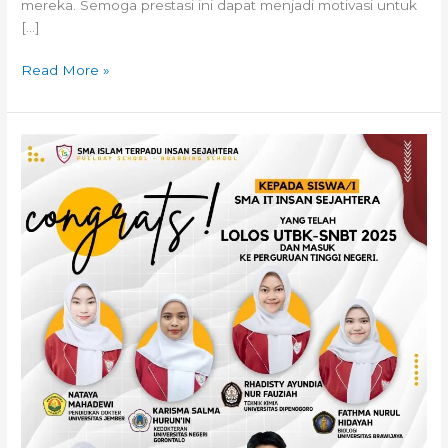
mereka. Semoga prestasi ini dapat menjadi motivasi untuk
[…]
Read More »
Pengumuman
Kelulusan
SNBT
2025:
8
Siswa
SMA
IT
INSAN
SEJAHTERA
Lolos
ke
Perguruan
Tinggi