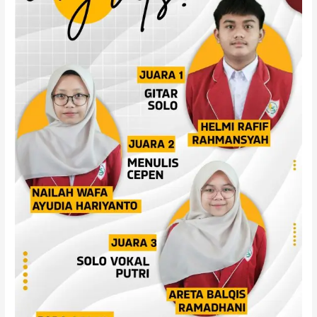
Raih
Prestasi
Gemilang
di
FLS3N
Tingkat
Kabupaten