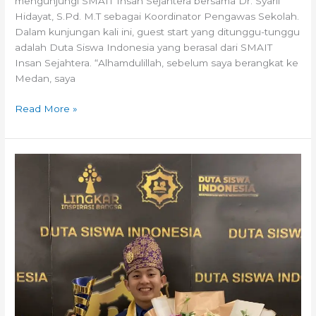
mengunjungi SMAIT Insan Sejahtera bersama Dr. Syarif
Hidayat, S.Pd. M.T sebagai Koordinator Pengawas Sekolah.
Dalam kunjungan kali ini, guest start yang ditunggu-tunggu
adalah Duta Siswa Indonesia yang berasal dari SMAIT
Insan Sejahtera. “Alhamdulillah, sebelum saya berangkat ke
Medan, saya
Read More »
Siswa
SMAIT
Insan
Sejahtera
menjadi
Juara
Utama
Duta
Siswa
Indonesia
2023