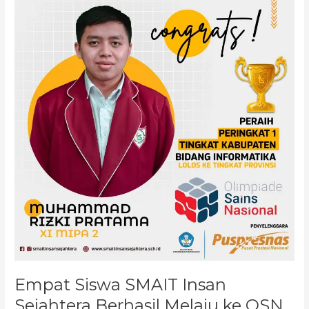
Siswa
SMAIT
Insan
Sejahtera
Berhasil
Melaju
ke
OSN
Tingkat
Provisi
Empat Siswa SMAIT Insan
Sejahtera Berhasil Melaju ke OSN