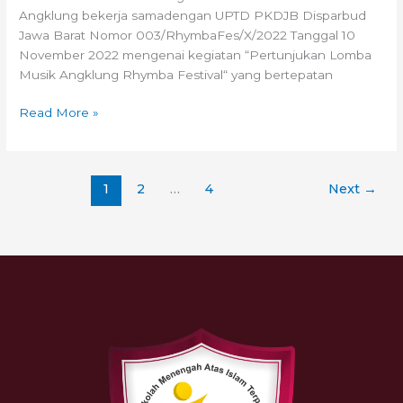
Angklung bekerja samadengan UPTD PKDJB Disparbud
Jawa Barat Nomor 003/RhymbaFes/X/2022 Tanggal 10
November 2022 mengenai kegiatan “Pertunjukan Lomba
Musik Angklung Rhymba Festival“ yang bertepatan
Read More »
1
2
…
4
Next
→