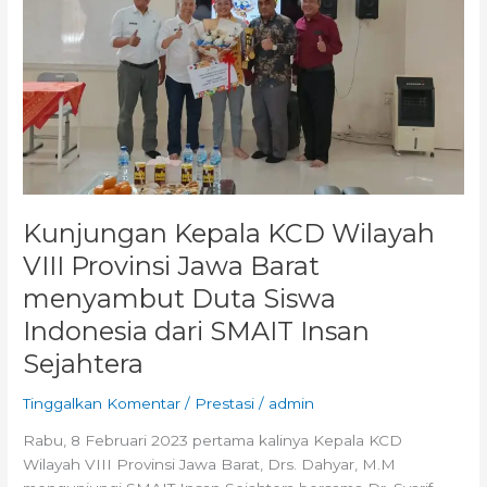
Jawa
Barat
menyambut
Duta
Siswa
Indonesia
dari
SMAIT
Insan
Kunjungan Kepala KCD Wilayah
Sejahtera
VIII Provinsi Jawa Barat
menyambut Duta Siswa
Indonesia dari SMAIT Insan
Sejahtera
Tinggalkan Komentar
/
Prestasi
/
admin
Rabu, 8 Februari 2023 pertama kalinya Kepala KCD
Wilayah VIII Provinsi Jawa Barat, Drs. Dahyar, M.M