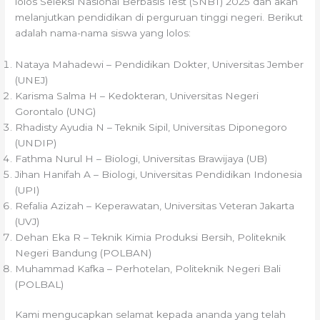
lolos Seleksi Nasional Berbasis Test (SNBT) 2025 dan akan
melanjutkan pendidikan di perguruan tinggi negeri. Berikut
adalah nama-nama siswa yang lolos:
Nataya Mahadewi – Pendidikan Dokter, Universitas Jember
(UNEJ)
Karisma Salma H – Kedokteran, Universitas Negeri
Gorontalo (UNG)
Rhadisty Ayudia N – Teknik Sipil, Universitas Diponegoro
(UNDIP)
Fathma Nurul H – Biologi, Universitas Brawijaya (UB)
Jihan Hanifah A – Biologi, Universitas Pendidikan Indonesia
(UPI)
Refalia Azizah – Keperawatan, Universitas Veteran Jakarta
(UVJ)
Dehan Eka R – Teknik Kimia Produksi Bersih, Politeknik
Negeri Bandung (POLBAN)
Muhammad Kafka – Perhotelan, Politeknik Negeri Bali
(POLBAL)
Kami mengucapkan selamat kepada ananda yang telah