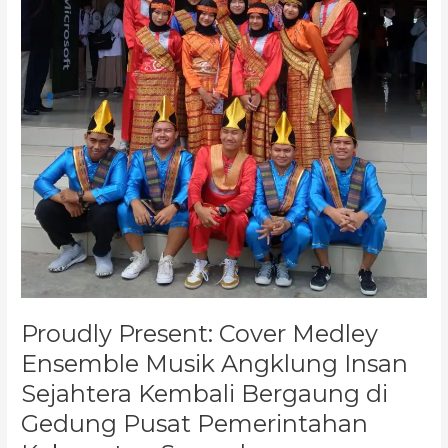
Musik
Angklung
Insan
Sejahtera
Kembali
Bergaung
di
Gedung
Pusat
Pemerintahan
Kabupaten
Sumedang
Proudly Present: Cover Medley
Ensemble Musik Angklung Insan
Sejahtera Kembali Bergaung di
Gedung Pusat Pemerintahan