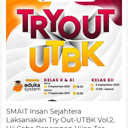
Sejahtera
Laksanakan
Try
Out-
UTBK
Vol.2,
Uji
Coba
Penerapan
Ujian
Tes
Seleksi
Masuk
PTN:
Tes
Skolastik
SMAIT Insan Sejahtera
Laksanakan Try Out-UTBK Vol.2,