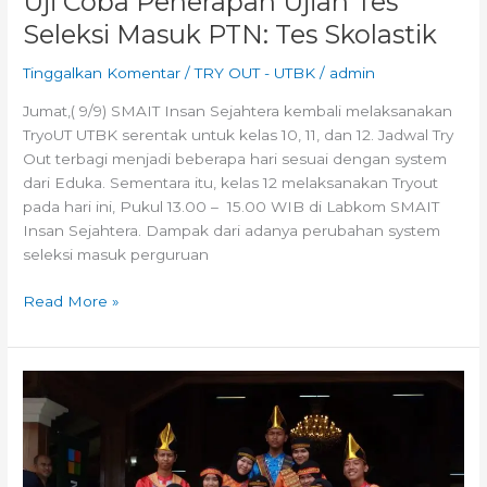
Uji Coba Penerapan Ujian Tes
Seleksi Masuk PTN: Tes Skolastik
Tinggalkan Komentar
/
TRY OUT - UTBK
/
admin
Jumat,( 9/9) SMAIT Insan Sejahtera kembali melaksanakan
TryoUT UTBK serentak untuk kelas 10, 11, dan 12. Jadwal Try
Out terbagi menjadi beberapa hari sesuai dengan system
dari Eduka. Sementara itu, kelas 12 melaksanakan Tryout
pada hari ini, Pukul 13.00 – 15.00 WIB di Labkom SMAIT
Insan Sejahtera. Dampak dari adanya perubahan system
seleksi masuk perguruan
Read More »
Proudly
Present:
Cover
Medley
Ensemble