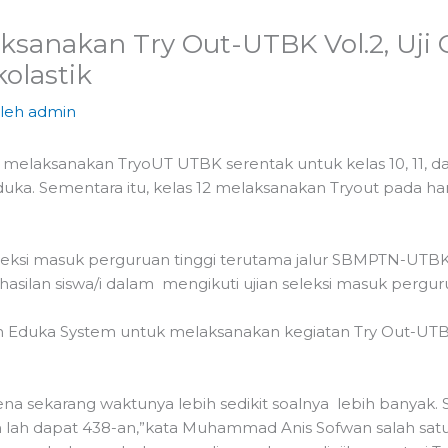
ksanakan Try Out-UTBK Vol.2, Uji
olastik
Oleh
admin
 melaksanakan TryoUT UTBK serentak untuk kelas 10, 11, da
uka. Sementara itu, kelas 12 melaksanakan Tryout pada hari
leksi masuk perguruan tinggi terutama jalur SBMPTN-UT
lan siswa/i dalam mengikuti ujian seleksi masuk perguruan
 Eduka System untuk melaksanakan kegiatan Try Out-UTBK V
karena sekarang waktunya lebih sedikit soalnya lebih banya
ah lah dapat 438-an,”kata Muhammad Anis Sofwan salah satu 