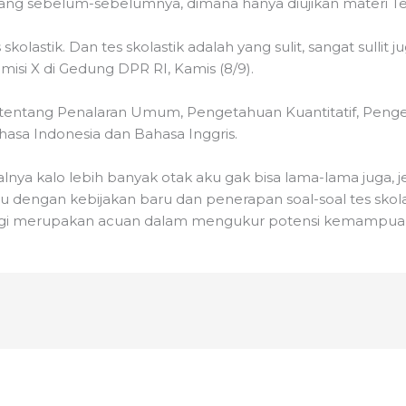
yang sebelum-sebelumnya, dimana hanya diujikan materi Tes
skolastik. Dan tes skolastik adalah yang sulit, sangat sullit
isi X di Gedung DPR RI, Kamis (8/9).
ranya tentang Penalaran Umum, Pengetahuan Kuantitatif, 
asa Indonesia dan Bahasa Inggris.
oalnya kalo lebih banyak otak aku gak bisa lama-lama juga, je
 dengan kebijakan baru dan penerapan soal-soal tes skolasti
nggi merupakan acuan dalam mengukur potensi kemampuan