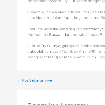
perubahan system Try Out kali ini dengan 
“Sekarang hanya akan ada satu tes, yaitu tes 
kata Nadiem dalam rapat kerja bersama Kom
Soal Tes Skolastik yang diujikan dianta
Memahami Bacaan dan menulis/Literasi Bah
“Untuk Try Outnya, gini aja sih lebih enak s
cukuplah lumayan,” tambah Anis (9/9). Tentu
Mengingat tes Ujian Masuk Perguruan Ti
←
Pos Sebelumnya