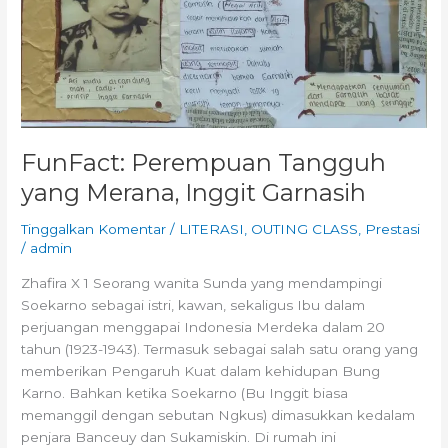
FunFact: Perempuan Tangguh
yang Merana, Inggit Garnasih
Tinggalkan Komentar
/
LITERASI
,
OUTING CLASS
,
Prestasi
/
admin
Zhafira X 1 Seorang wanita Sunda yang mendampingi
Soekarno sebagai istri, kawan, sekaligus Ibu dalam
perjuangan menggapai Indonesia Merdeka dalam 20
tahun (1923-1943). Termasuk sebagai salah satu orang yang
memberikan Pengaruh Kuat dalam kehidupan Bung
Karno. Bahkan ketika Soekarno (Bu Inggit biasa
memanggil dengan sebutan Ngkus) dimasukkan kedalam
penjara Banceuy dan Sukamiskin. Di rumah ini