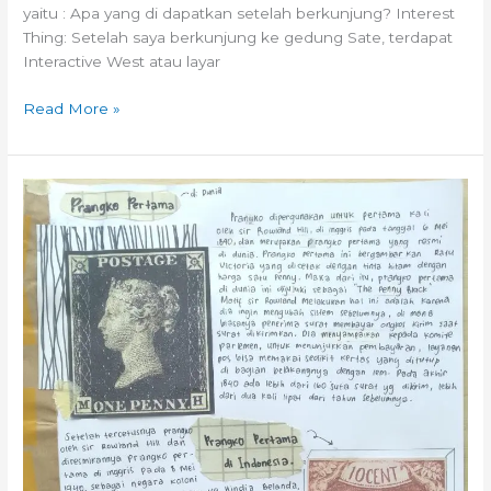
yaitu : Apa yang di dapatkan setelah berkunjung? Interest
Thing: Setelah saya berkunjung ke gedung Sate, terdapat
Interactive West atau layar
Read More »
FunFact:
Prangko
Pertama
di
Dunia
dan
di
Indonesia,
tau
ga
sih?