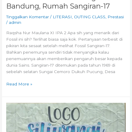
Bandung, Rumah Sangiran-17
Tinggalkan Komentar
/
LITERASI
,
OUTING CLASS
,
Prestasi
/
admin
Raqsha Nur Maulana XI IPA 2 Apa sih yang menarik dari
Fossil ini sih? Terlihat biasa saja kok. Pertanyaan terbesit di
pikiran kita sesaat setelah melihat Fossil Sangiran-17.
Bahkan penemunya sendiri tidak menyangka kalau
penemuannya akan memberikan pengaruh besar kepada
dunia Sains. Sangiran-17 ditemukan pada tahun 1969 di
sebelah selatan Sungai Cemoro Dukuh Pucung, Desa
Read More »
FunFact:
Logo
Siliwangi
–
Museum