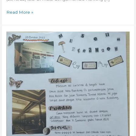
Read More »
FunFact:
Museum
Preanger
Bandung