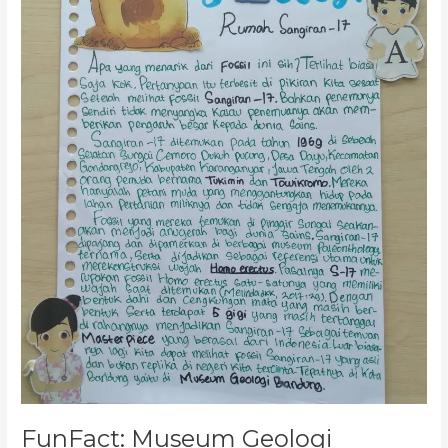
Rumah
Sangiran-
17
FunFact: Museum Geologi