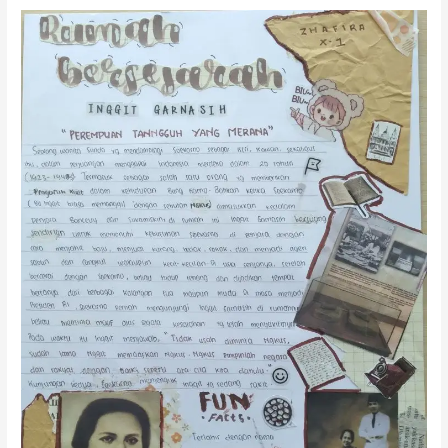
FunFact:
Perempuan
Tangguh
yang
Merana,
Inggit
Garnasih