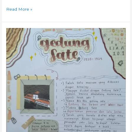
Read More »
FunFact:
Pembangunan
Gedung
Sate
1920
–
1924