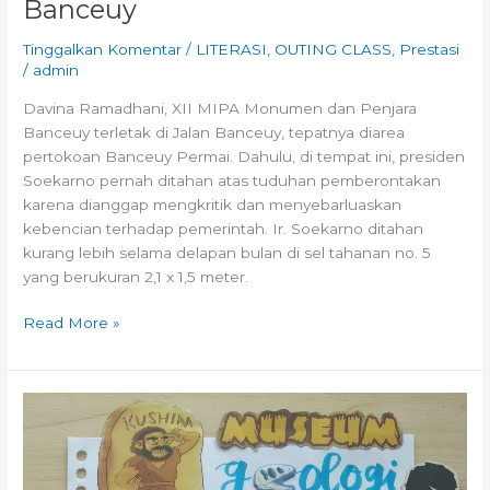
Banceuy
Tinggalkan Komentar
/
LITERASI
,
OUTING CLASS
,
Prestasi
/
admin
Davina Ramadhani, XII MIPA Monumen dan Penjara
Banceuy terletak di Jalan Banceuy, tepatnya diarea
pertokoan Banceuy Permai. Dahulu, di tempat ini, presiden
Soekarno pernah ditahan atas tuduhan pemberontakan
karena dianggap mengkritik dan menyebarluaskan
kebencian terhadap pemerintah. Ir. Soekarno ditahan
kurang lebih selama delapan bulan di sel tahanan no. 5
yang berukuran 2,1 x 1,5 meter.
Read More »
FunFact:
Museum
Geologi
Bandung,