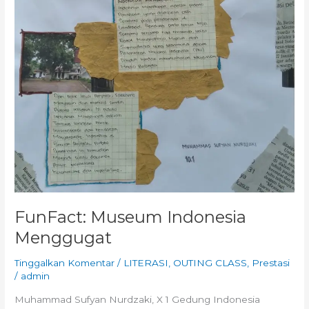
FunFact: Museum Indonesia
Menggugat
Tinggalkan Komentar
/
LITERASI
,
OUTING CLASS
,
Prestasi
/
admin
Muhammad Sufyan Nurdzaki, X 1 Gedung Indonesia