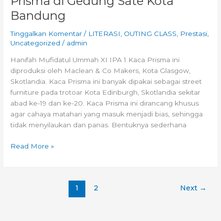
Prisma di Gedung Sate Kota
Bandung
Tinggalkan Komentar
/
LITERASI
,
OUTING CLASS
,
Prestasi
,
Uncategorized
/
admin
Hanifah Mufidatul Ummah XI IPA 1 Kaca Prisma ini
diproduksi oleh Maclean & Co Makers, Kota Glasgow,
Skotlandia. Kaca Prisma ini banyak dipakai sebagai street
furniture pada trotoar Kota Edinburgh, Skotlandia sekitar
abad ke-19 dan ke-20. Kaca Prisma ini dirancang khusus
agar cahaya matahari yang masuk menjadi bias, sehingga
tidak menyilaukan dan panas. Bentuknya sederhana
Read More »
1
2
Next
→