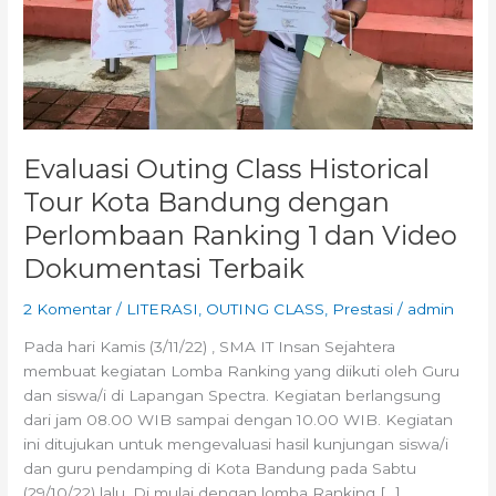
Ranking
1
dan
Video
Dokumentasi
Terbaik
Evaluasi Outing Class Historical
Tour Kota Bandung dengan
Perlombaan Ranking 1 dan Video
Dokumentasi Terbaik
2 Komentar
/
LITERASI
,
OUTING CLASS
,
Prestasi
/
admin
Pada hari Kamis (3/11/22) , SMA IT Insan Sejahtera
membuat kegiatan Lomba Ranking yang diikuti oleh Guru
dan siswa/i di Lapangan Spectra. Kegiatan berlangsung
dari jam 08.00 WIB sampai dengan 10.00 WIB. Kegiatan
ini ditujukan untuk mengevaluasi hasil kunjungan siswa/i
dan guru pendamping di Kota Bandung pada Sabtu
(29/10/22) lalu. Di mulai dengan lomba Ranking […]