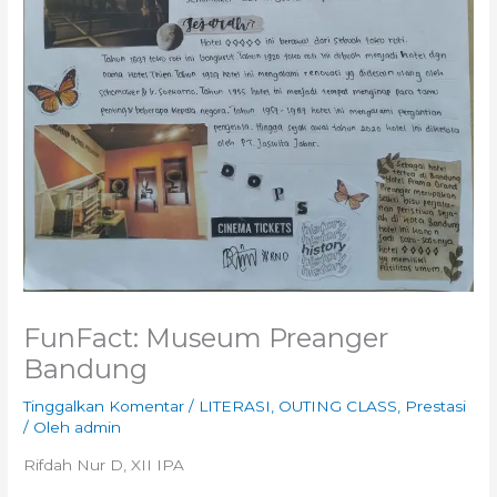
FunFact: Museum Preanger
Bandung
Tinggalkan Komentar
/
LITERASI
,
OUTING CLASS
,
Prestasi
/ Oleh
admin
Rifdah Nur D, XII IPA