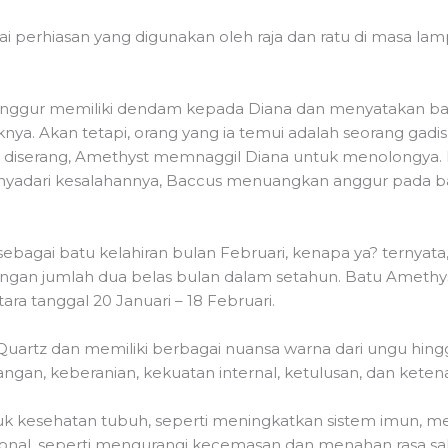
ai perhiasan yang digunakan oleh raja dan ratu di masa 
nggur memiliki dendam kepada Diana dan menyatakan bah
knya. Akan tetapi, orang yang ia temui adalah seorang ga
ika diserang, Amethyst memnaggil Diana untuk menolongy
Menyadari kesalahannya, Baccus menuangkan anggur pada b
 sebagai batu kelahiran bulan Februari, kenapa ya? ternyata
 dengan jumlah dua belas bulan dalam setahun. Batu Amethy
ara tanggal 20 Januari – 18 Februari.
rtz dan memiliki berbagai nuansa warna dari ungu hingga
gan, keberanian, kekuatan internal, ketulusan, dan keten
ntuk kesehatan tubuh, seperti meningkatkan sistem imun, 
nal, seperti mengurangi kecemasan dan menahan rasa sakit;