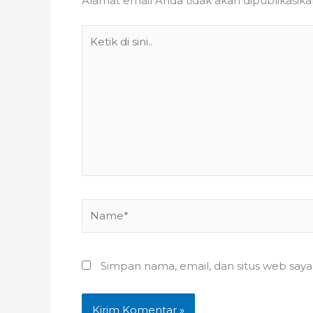
Alamat email Anda tidak akan dipublikasika
Ketik
di
sini..
Name*
Simpan nama, email, dan situs web say