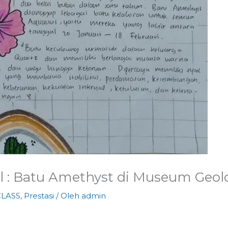
l : Batu Amethyst di Museum Geo
CLASS
,
Prestasi
/ Oleh
admin