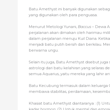
Batu Amethyst ini banyak digunakan sebag
yang digunakan oleh para penguasa.
Menurut Metologi Yunani,
Baccus
– Dewa A
perjalanan akan dimakan oleh harimau mili
dalam perjalanan menuju Kuil Diana. Ket
menjadi batu putih bersih dan berkilau. 
berwarna ungu.
Selain itu juga, Batu Amethyst disebut juga
astrologi dari batu kelahiran yang selaras
semua Aquarius, yaitu mereka yang lahir ant
Batu Kecubung termasuk dalam keluarga Qua
membawa stabilitas, perdamaian, keseimban
Khasiat batu Amethyst diantaranya : (1) U
kadar hormon; (2) Untuk mental dan emosio