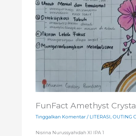
FunFact Amethyst Crysta
Tinggalkan Komentar
/
LITERASI
,
OUTING 
Nisrina Nurussyahidah XI IPA 1