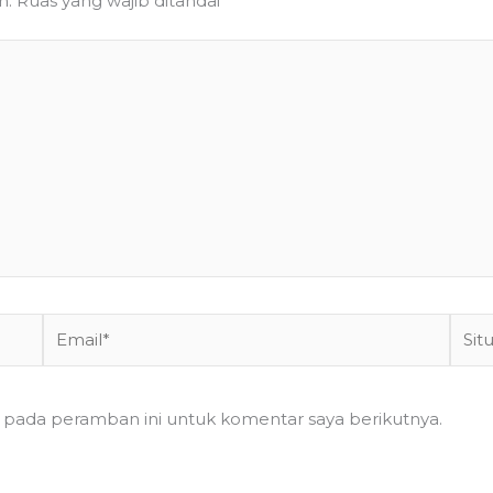
n.
Ruas yang wajib ditandai
*
Email*
Situs
Web
a pada peramban ini untuk komentar saya berikutnya.