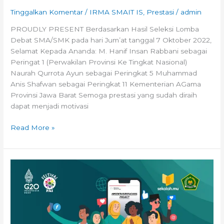
Tinggalkan Komentar
/
IRMA SMAIT IS
,
Prestasi
/
admin
PROUDLY PRESENT Berdasarkan Hasil Seleksi Lomba
Debat SMA/SMK pada hari Jum’at tanggal 7 Oktober 2022,
Selamat Kepada Ananda: M. Hanif Insan Rabbani sebagai
Peringat 1 (Perwakilan Provinsi Ke Tingkat Nasional)
Naurah Qurrota Ayun sebagai Peringkat 5 Muhammad
Anis Shafwan sebagai Peringkat 11 Kementerian AGama
Provinsi Jawa Barat Semoga prestasi yang sudah diraih
dapat menjadi motivasi
Read More »
Tiga
Siswa
SMAIT
INSAN
SEJAHTERA
Mewakili