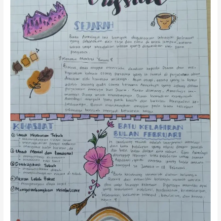
Batu
Amethyst
di
Museum
Geologi
Bandung