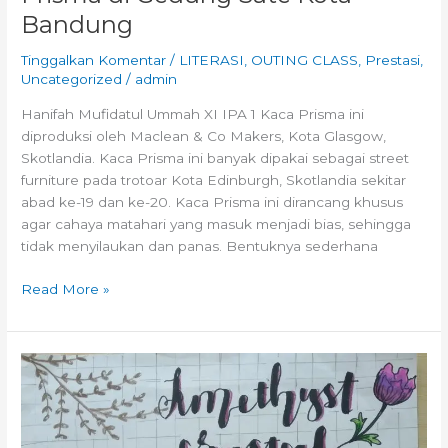
Bandung
Tinggalkan Komentar
/
LITERASI
,
OUTING CLASS
,
Prestasi
,
Uncategorized
/
admin
Hanifah Mufidatul Ummah XI IPA 1 Kaca Prisma ini
diproduksi oleh Maclean & Co Makers, Kota Glasgow,
Skotlandia. Kaca Prisma ini banyak dipakai sebagai street
furniture pada trotoar Kota Edinburgh, Skotlandia sekitar
abad ke-19 dan ke-20. Kaca Prisma ini dirancang khusus
agar cahaya matahari yang masuk menjadi bias, sehingga
tidak menyilaukan dan panas. Bentuknya sederhana
Read More »
FunFact
Amethyst
Crystal
: