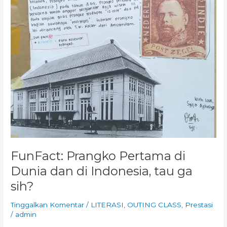
FunFact: Prangko Pertama di
Dunia dan di Indonesia, tau ga
sih?
Tinggalkan Komentar
/
LITERASI
,
OUTING CLASS
,
Prestasi
/
admin