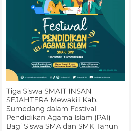
Kab.
Sumedang
dalam
Festival
Pendidikan
Agama
Islam
(PAI)
Bagi
Siswa
SMA
dan
SMK
Tahun
Tiga Siswa SMAIT INSAN
2022
SEJAHTERA Mewakili Kab.
Sumedang dalam Festival
Pendidikan Agama Islam (PAI)
Bagi Siswa SMA dan SMK Tahun