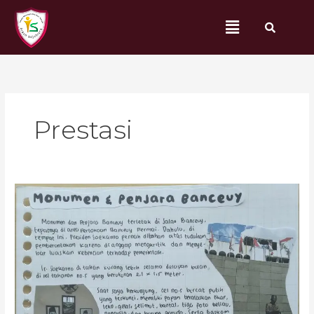
Lewati
Menu
ke
konten
Prestasi
Review
:Monumen
&
Penjara
Banceuy