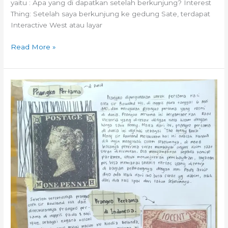
yaitu : Apa yang di dapatkan setelah berkunjung? Interest
Thing: Setelah saya berkunjung ke gedung Sate, terdapat
Interactive West atau layar
Read More »
FunFact:
Prangko
Pertama
di
Dunia
dan
di
Indonesia,
tau
ga
sih?