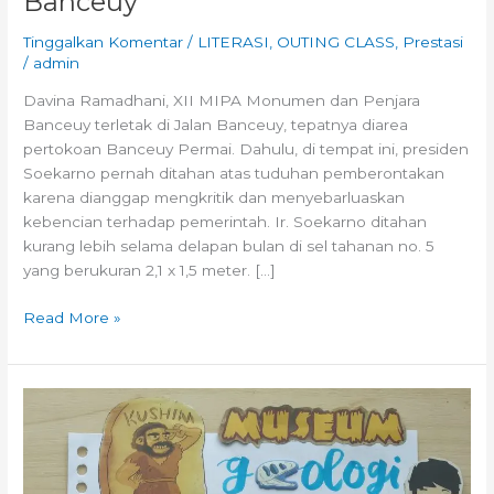
Banceuy
Tinggalkan Komentar
/
LITERASI
,
OUTING CLASS
,
Prestasi
/
admin
Davina Ramadhani, XII MIPA Monumen dan Penjara
Banceuy terletak di Jalan Banceuy, tepatnya diarea
pertokoan Banceuy Permai. Dahulu, di tempat ini, presiden
Soekarno pernah ditahan atas tuduhan pemberontakan
karena dianggap mengkritik dan menyebarluaskan
kebencian terhadap pemerintah. Ir. Soekarno ditahan
kurang lebih selama delapan bulan di sel tahanan no. 5
yang berukuran 2,1 x 1,5 meter. […]
Read More »
FunFact:
Museum
Geologi
Bandung,