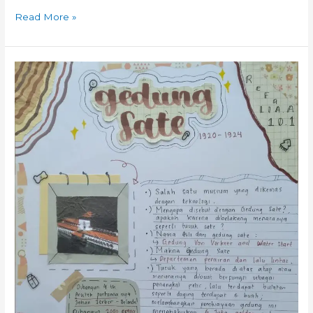
Read More »
FunFact:
Pembangunan
Gedung
Sate
1920
–
1924