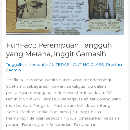
FunFact: Perempuan Tangguh
yang Merana, Inggit Garnasih
Tinggalkan Komentar
/
LITERASI
,
OUTING CLASS
,
Prestasi
/
admin
Zhafira X 1 Seorang wanita Sunda yang mendampingi
Soekarno sebagai istri, kawan, sekaligus Ibu dalam
perjuangan menggapai Indonesia Merdeka dalam 20
tahun (1923-1943). Termasuk sebagai salah satu orang yang
memberikan Pengaruh Kuat dalam kehidupan Bung
Karno. Bahkan ketika Soekarno (Bu Inggit biasa
memanggil dengan sebutan Ngkus) dimasukkan kedalam
penjara Banceuy dan Sukamiskin. Di rumah ini