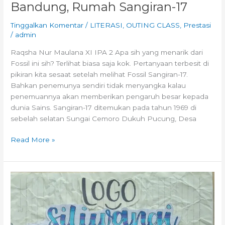
Bandung, Rumah Sangiran-17
Tinggalkan Komentar
/
LITERASI
,
OUTING CLASS
,
Prestasi
/
admin
Raqsha Nur Maulana XI IPA 2 Apa sih yang menarik dari
Fossil ini sih? Terlihat biasa saja kok. Pertanyaan terbesit di
pikiran kita sesaat setelah melihat Fossil Sangiran-17.
Bahkan penemunya sendiri tidak menyangka kalau
penemuannya akan memberikan pengaruh besar kepada
dunia Sains. Sangiran-17 ditemukan pada tahun 1969 di
sebelah selatan Sungai Cemoro Dukuh Pucung, Desa
Read More »
FunFact:
Logo
Siliwangi
–
Museum