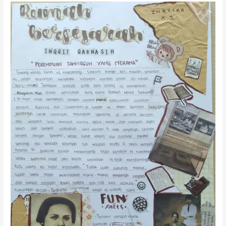
FunFact:
Perempuan
Tangguh
yang
Merana,
Inggit
Garnasih