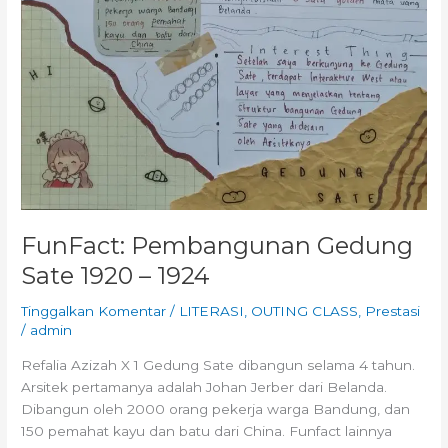
FunFact: Pembangunan Gedung
Sate 1920 – 1924
Tinggalkan Komentar
/
LITERASI
,
OUTING CLASS
,
Prestasi
/
admin
Refalia Azizah X 1 Gedung Sate dibangun selama 4 tahun.
Arsitek pertamanya adalah Johan Jerber dari Belanda.
Dibangun oleh 2000 orang pekerja warga Bandung, dan
150 pemahat kayu dan batu dari China. Funfact lainnya