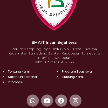
SMAIT Insan Sejahtera
Perum Kampung Toga Blok G No. 1 Desa Sukajaya
Kecamatan Sumedang Selatan Kabupaten Sumedang
Provinsi Jawa Barat
Telp: +62 851-5630-2683
Tentang Kami
Program Beasiswa
Sarana Prasarana
Hubungi Kami
Informasi
W
Y
F
I
h
o
a
n