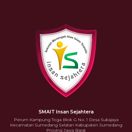
SMAIT Insan Sejahtera
Perum Kampung Toga Blok G No. 1 Desa Sukajaya
Kecamatan Sumedang Selatan Kabupaten Sumedang
Provinsi Jawa Barat