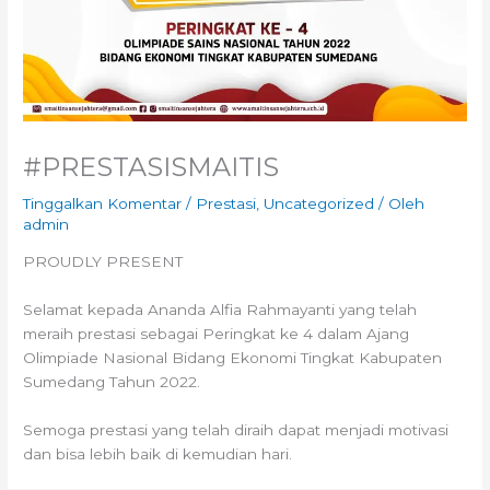
#PRESTASISMAITIS
Tinggalkan Komentar
/
Prestasi
,
Uncategorized
/ Oleh
admin
PROUDLY PRESENT
Selamat kepada Ananda Alfia Rahmayanti yang telah
meraih prestasi sebagai Peringkat ke 4 dalam Ajang
Olimpiade Nasional Bidang Ekonomi Tingkat Kabupaten
Sumedang Tahun 2022.
Semoga prestasi yang telah diraih dapat menjadi motivasi
dan bisa lebih baik di kemudian hari.