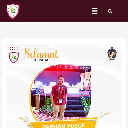
Lewati
Menu
ke
konten