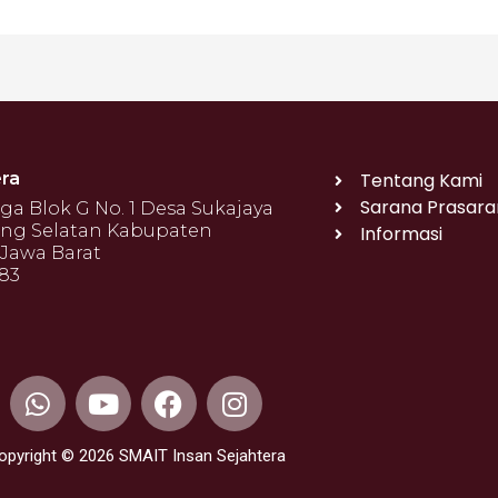
ra
Tentang Kami
Sarana Prasara
 Blok G No. 1 Desa Sukajaya
ng Selatan Kabupaten
Informasi
Jawa Barat
683
W
Y
F
I
h
o
a
n
a
u
c
s
opyright © 2026 SMAIT Insan Sejahtera
t
t
e
t