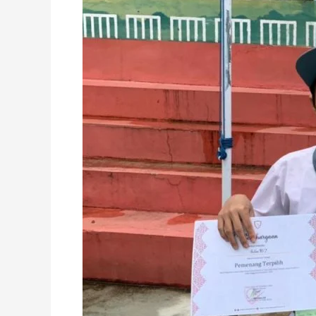
dengan
Perlombaan
Ranking
1
dan
Video
Dokumentasi
Terbaik