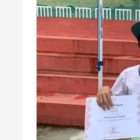
dengan
Perlombaan
Ranking
1
dan
Video
Dokumentasi
Terbaik