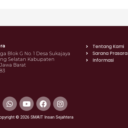
ra
Tentang Kami
Sarana Prasara
 Blok G No. 1 Desa Sukajaya
ng Selatan Kabupaten
Informasi
Jawa Barat
683
W
Y
F
I
h
o
a
n
a
u
c
s
opyright © 2026 SMAIT Insan Sejahtera
t
t
e
t