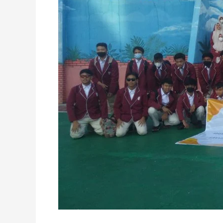
Kunjungi
8
Destinasi
di
Kota
Bandung