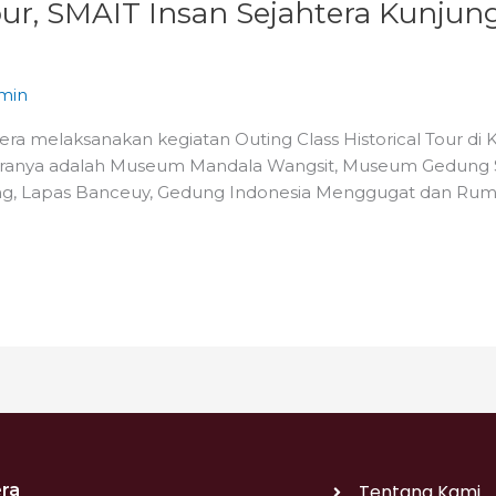
our, SMAIT Insan Sejahtera Kunjung
min
ra melaksanakan kegiatan Outing Class Historical Tour di 
ntaranya adalah Museum Mandala Wangsit, Museum Gedung
ng, Lapas Banceuy, Gedung Indonesia Menggugat dan Ruma
ra
Tentang Kami