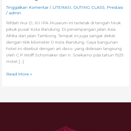
Tinggalkan Komentar
/
LITERASI
,
OUTING CLASS
,
Prestasi
/
admin
Rifdah Nur D, XII IPA Museum ini terletak di tengah hiruk
pikuk pusat Kota Bandung. Di persimpangan jalan Asia
Afrika dan jalan Tambong. Tempat ini juga sangat dekat
dengan titik kilometer 0 Kota Bandung. Gaya bangunan
hotel ini disebut dengan art deco. yang didesain langsung
oleh C.P.Wolff Schomaker dan Ir. Soekarno pda tahun 1929.
Hotel […]
Read More »