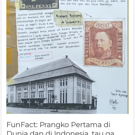
ga
sih?
FunFact: Prangko Pertama di
Dunia dan di Indonesia, tau ga