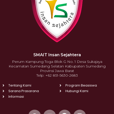
SMAIT Insan Sejahtera
Perum Kampung Toga Blok G No. 1 Desa Sukajaya
Kecamatan Sumedang Selatan Kabupaten Sumedang
Provinsi Jawa Barat
Telp: +62 851-5630-2683
Tentang Kami
Program Beasiswa
Sarana Prasarana
Hubungi Kami
Informasi
W
Y
F
I