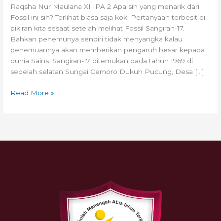
Raqsha Nur Maulana XI IPA 2 Apa sih yang menarik dari
Fossil ini sih? Terlihat biasa saja kok. Pertanyaan terbesit di
pikiran kita sesaat setelah melihat Fossil Sangiran-17.
Bahkan penemunya sendiri tidak menyangka kalau
penemuannya akan memberikan pengaruh besar kepada
dunia Sains. Sangiran-17 ditemukan pada tahun 1969 di
sebelah selatan Sungai Cemoro Dukuh Pucung, Desa […]
Read More »