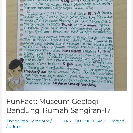
FunFact: Museum Geologi
Bandung, Rumah Sangiran-17
Tinggalkan Komentar
/
LITERASI
,
OUTING CLASS
,
Prestasi
/
admin