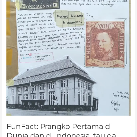
ga
sih?
FunFact: Prangko Pertama di
Dunia dan di Indonesia, tau ga