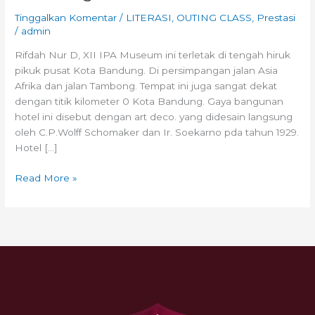
Tinggalkan Komentar
/
LITERASI
,
OUTING CLASS
,
Prestasi
/
admin
Rifdah Nur D, XII IPA Museum ini terletak di tengah hiruk
pikuk pusat Kota Bandung. Di persimpangan jalan Asia
Afrika dan jalan Tambong. Tempat ini juga sangat dekat
dengan titik kilometer 0 Kota Bandung. Gaya bangunan
hotel ini disebut dengan art deco. yang didesain langsung
oleh C.P.Wolff Schomaker dan Ir. Soekarno pda tahun 1929.
Hotel […]
Read More »