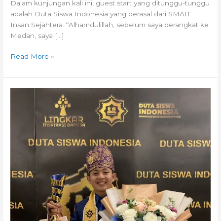
Dalam kunjungan kali ini, guest start yang ditunggu-tunggu
adalah Duta Siswa Indonesia yang berasal dari SMAIT
Insan Sejahtera. “Alhamdulillah, sebelum saya berangkat ke
Medan, saya […]
Read More »
Siswa
SMAIT
Insan
Sejahtera
menjadi
Juara
Utama
Duta
Siswa
Indonesia
2023