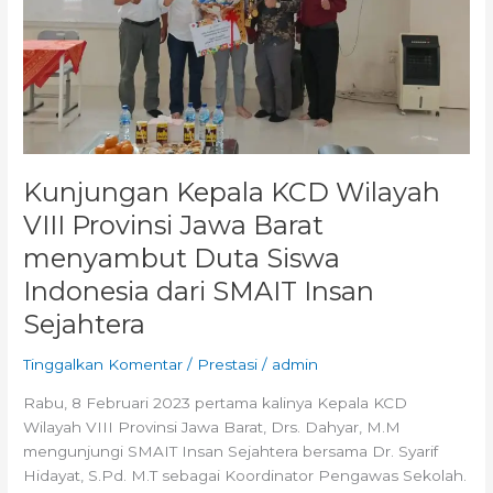
menyambut
Duta
Siswa
Indonesia
dari
SMAIT
Insan
Kunjungan Kepala KCD Wilayah
Sejahtera
VIII Provinsi Jawa Barat
menyambut Duta Siswa
Indonesia dari SMAIT Insan
Sejahtera
Tinggalkan Komentar
/
Prestasi
/
admin
Rabu, 8 Februari 2023 pertama kalinya Kepala KCD
Wilayah VIII Provinsi Jawa Barat, Drs. Dahyar, M.M
mengunjungi SMAIT Insan Sejahtera bersama Dr. Syarif
Hidayat, S.Pd. M.T sebagai Koordinator Pengawas Sekolah.