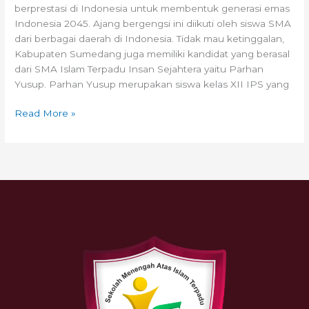
berprestasi di Indonesia untuk membentuk generasi emas
Indonesia 2045. Ajang bergengsi ini diikuti oleh siswa SMA
dari berbagai daerah di Indonesia. Tidak mau ketinggalan,
Kabupaten Sumedang juga memiliki kandidat yang berasal
dari SMA Islam Terpadu Insan Sejahtera yaitu Parhan
Yusup. Parhan Yusup merupakan siswa kelas XII IPS yang
Read More »