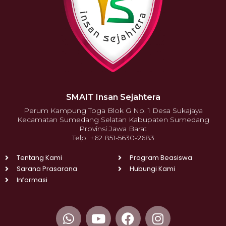
SMAIT Insan Sejahtera
Perum Kampung Toga Blok G No. 1 Desa Sukajaya
Kecamatan Sumedang Selatan Kabupaten Sumedang
Provinsi Jawa Barat
Telp: +62 851-5630-2683
Tentang Kami
Program Beasiswa
Sarana Prasarana
Hubungi Kami
Informasi
W
Y
F
I
h
o
a
n