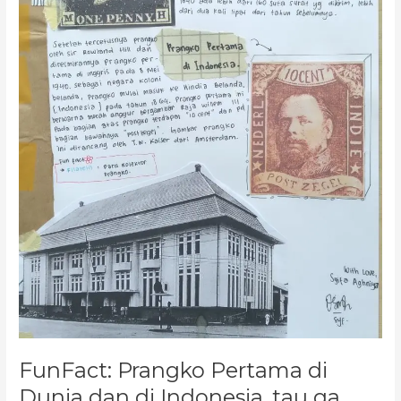
ga
sih?
FunFact: Prangko Pertama di
Dunia dan di Indonesia, tau ga