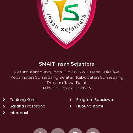
SMAIT Insan Sejahtera
Perum Kampung Toga Blok G No. 1 Desa Sukajaya
Kecamatan Sumedang Selatan Kabupaten Sumedang
Provinsi Jawa Barat
Telp: +62 851-5630-2683
Tentang Kami
Program Beasiswa
Sarana Prasarana
Hubungi Kami
Informasi
W
Y
F
I