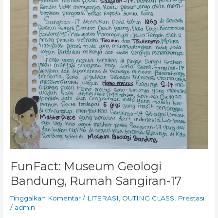
FunFact: Museum Geologi
Bandung, Rumah Sangiran-17
Tinggalkan Komentar
/
LITERASI
,
OUTING CLASS
,
Prestasi
/
admin