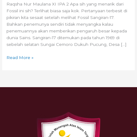
Raqsha Nur Maulana XI IPA 2 Apa sih yang menarik dari
Fossil ini sih? Terlihat biasa saja kok. Pertanyaan terbesit di
pikiran kita sesaat setelah melihat Fossil Sangiran-17.
Bahkan penemunya sendiri tidak menyangka kalau
penemuannya akan memberikan pengaruh besar kepada
dunia Sains. Sangiran-17 ditemukan pada tahun 1969 di
sebelah selatan Sungai Cemoro Dukuh Pucung, Desa […]
Read More »