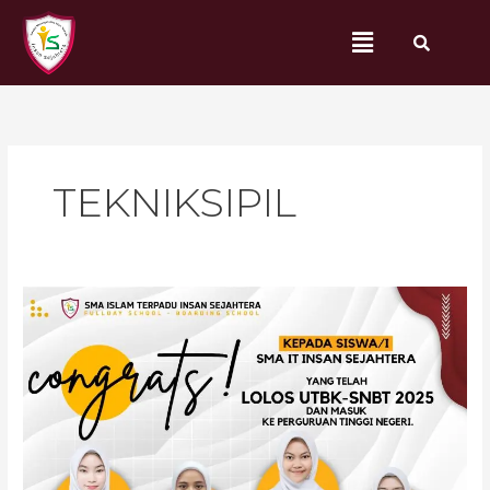
Lewati
Menu
ke
konten
TEKNIKSIPIL
Pengumuman
Kelulusan
SNBT
2025:
8
Siswa
SMA
IT
INSAN