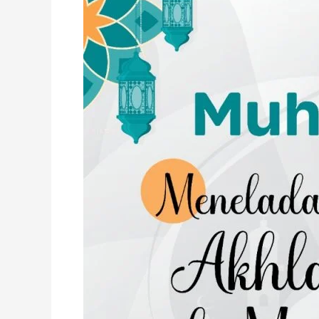
Kini”
dalam
Peringatan
Maulid
Nabi
Muhammad
SAW