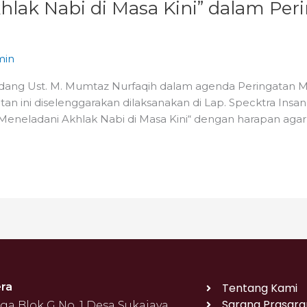
lak Nabi di Masa Kini” dalam Per
min
ndang Ust. M. Mumtaz Nurfaqih dalam agenda Peringat
tan ini diselenggarakan dilaksanakan di Lap. Specktra Insa
eladani Akhlak Nabi di Masa Kini“ dengan harapan agar si
ra
Tentang Kami
Sarana Prasara
 Blok G No. 1 Desa Sukajaya