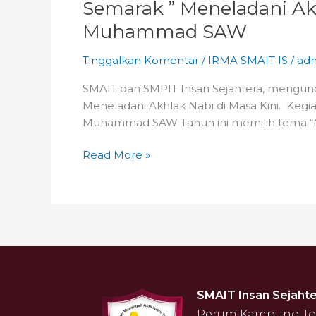
Semarak ” Meneladani Akh
Muhammad SAW
Tinggalkan Komentar
/
IRMA SMAIT IS
/
ad
SMAIT dan SMPIT Insan Sejahtera, mengu
Meneladani Akhlak Nabi di Masa Kini. Kegia
Muhammad SAW Tahun ini memilih tema “Men
Read More »
SMAIT Insan Sejahte
Perum Kampung Toga