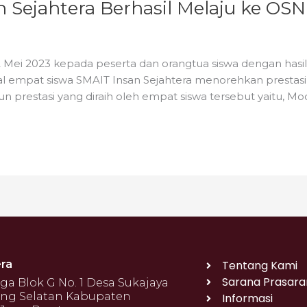
Sejahtera Berhasil Melaju ke OSN 
Mei 2023 kepada peserta dan orangtua siswa dengan hasil ya
 empat siswa SMAIT Insan Sejahtera menorehkan prestasi
un prestasi yang diraih oleh empat siswa tersebut yaitu,
ra
Tentang Kami
Sarana Prasara
 Blok G No. 1 Desa Sukajaya
ng Selatan Kabupaten
Informasi