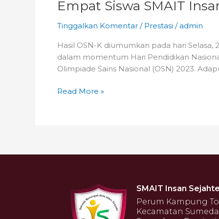
Empat Siswa SMAIT Insan 
Tinggalkan Komentar
/
Prestasi
/
admin
Hasil OSN-K diumumkan pada hari Selasa, 2 
dalam momentum Hari Pendidikan Nasional
Olimpiade Sains Nasional (OSN) 2023. Adap
Read More »
SMAIT Insan Sejahte
Perum Kampung Toga
Kecamatan Sumeda