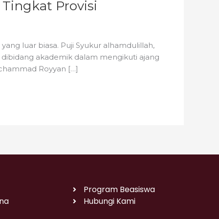
Tingkat Provisi
ng luar biasa. Puji Syukur alhamdulillah,
 dibidang akademik dalam mengikuti ajang
 Mochammad Royyan […]
Program Beasiswa
na
Hubungi Kami