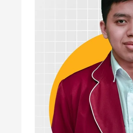
ke
OSN
Tingkat
Provisi