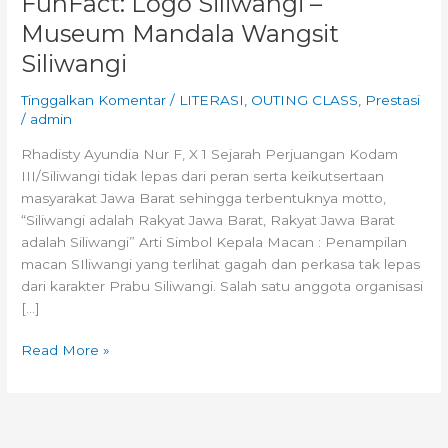
FunFact: Logo Siliwangi –
Museum Mandala Wangsit
Siliwangi
Tinggalkan Komentar
/
LITERASI
,
OUTING CLASS
,
Prestasi
/
admin
Rhadisty Ayundia Nur F, X 1 Sejarah Perjuangan Kodam
III/Siliwangi tidak lepas dari peran serta keikutsertaan
masyarakat Jawa Barat sehingga terbentuknya motto,
“Siliwangi adalah Rakyat Jawa Barat, Rakyat Jawa Barat
adalah Siliwangi” Arti Simbol Kepala Macan : Penampilan
macan SIliwangi yang terlihat gagah dan perkasa tak lepas
dari karakter Prabu Siliwangi. Salah satu anggota organisasi
[…]
Read More »