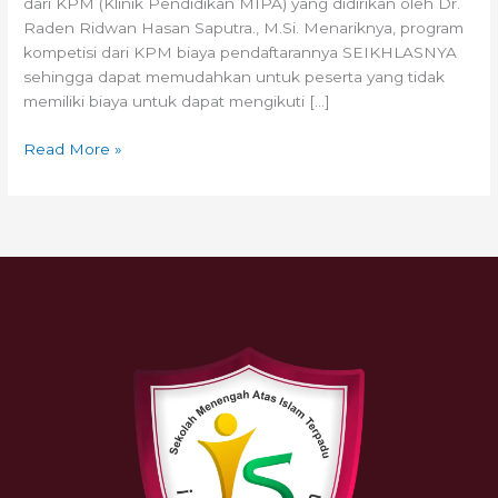
dari KPM (Klinik Pendidikan MIPA) yang didirikan oleh Dr.
Raden Ridwan Hasan Saputra., M.Si. Menariknya, program
kompetisi dari KPM biaya pendaftarannya SEIKHLASNYA
sehingga dapat memudahkan untuk peserta yang tidak
memiliki biaya untuk dapat mengikuti […]
Read More »