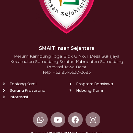
SMAIT Insan Sejahtera
Perum Kampung Toga Blok G No. 1 Desa Sukajaya
Kecamatan Sumedang Selatan Kabupaten Sumedang
Provinsi Jawa Barat
Telp: +62 851-5630-2683
Tentang Kami
Program Beasiswa
Sarana Prasarana
Hubungi Kami
Informasi
W
Y
F
I
h
o
a
n
a
u
c
s