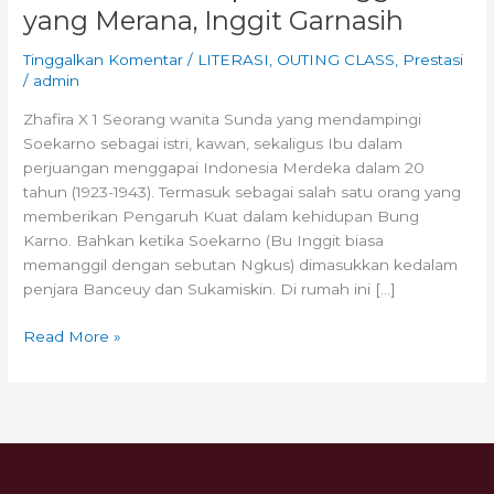
yang Merana, Inggit Garnasih
Tinggalkan Komentar
/
LITERASI
,
OUTING CLASS
,
Prestasi
/
admin
Zhafira X 1 Seorang wanita Sunda yang mendampingi
Soekarno sebagai istri, kawan, sekaligus Ibu dalam
perjuangan menggapai Indonesia Merdeka dalam 20
tahun (1923-1943). Termasuk sebagai salah satu orang yang
memberikan Pengaruh Kuat dalam kehidupan Bung
Karno. Bahkan ketika Soekarno (Bu Inggit biasa
memanggil dengan sebutan Ngkus) dimasukkan kedalam
penjara Banceuy dan Sukamiskin. Di rumah ini […]
Read More »