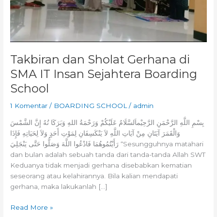
Takbiran dan Sholat Gerhana di
SMA IT Insan Sejahtera Boarding
School
1 Komentar
/
BOARDING SCHOOL
/
admin
بِسْمِ اللَّهِ الرَّحْمَنِ الرَّحِيْماَلسَّلَامُ عَلَيْكُمْ وَرَحْمَةُ اللهِ وَبَرَكَا تُهُ إِنَّ الشَّمْسَ
وَالْقَمَرَ آيَتَانِ مِنْ آيَاتِ اللَّهِ لاَ يَنْكَسِفَانِ لِمَوْتِ أَحَدٍ وَلاَ لِحَيَاتِهِ فَإِذَا
رَأَيْتُمُوهُمَا فَادْعُوا اللَّهَ وَصَلُّوا حَتَّى يَنْجَلِيَ “Sesungguhnya matahari
dan bulan adalah sebuah tanda dari tanda-tanda Allah SWT
Keduanya tidak menjadi gerhana disebabkan kematian
seseorang atau kelahirannya. Bila kalian mendapati
gerhana, maka lakukanlah […]
Read More »