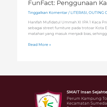
FunFact: Penggunaan Ka
Tinggalkan Komentar
/
LITERASI
,
OUTING 
Hanifah Mufidatul Ummah XI IPA 1 Kaca Pris
sebagai street furniture pada trotoar Kota 
matahari yang masuk menjadi bias, sehingg
Read More »
SMAIT Insan Sejahte
Perum Kampung Toga
Kecamatan Sumeda