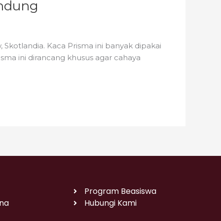
andung
Skotlandia. Kaca Prisma ini banyak dipakai
risma ini dirancang khusus agar cahaya
Program Beasiswa
na
Hubungi Kami