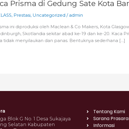
ca Prisma di Gedung Sate Kota B
CLASS
,
Prestasi
,
Uncategorized
/
admin
ma ini diproduksi oleh Maclean & Co Makers, Kota Glasgow, 
Edinburgh, Skotlandia sekitar abad ke-19 dan ke-20. Kaca P
a tidak menyilaukan dan panas. Bentuknya sederhana […]
ra
Tentang Kami
Sarana Prasara
 Blok G No. 1 Desa Sukajaya
ng Selatan Kabupaten
Informasi