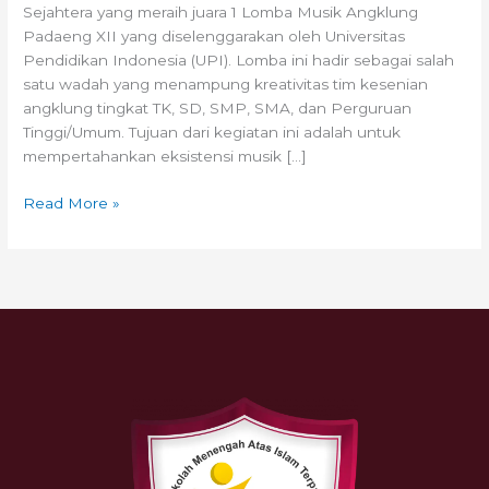
Sejahtera yang meraih juara 1 Lomba Musik Angklung
Padaeng XII yang diselenggarakan oleh Universitas
Pendidikan Indonesia (UPI). Lomba ini hadir sebagai salah
satu wadah yang menampung kreativitas tim kesenian
angklung tingkat TK, SD, SMP, SMA, dan Perguruan
Tinggi/Umum. Tujuan dari kegiatan ini adalah untuk
mempertahankan eksistensi musik […]
Read More »