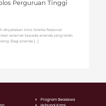
los Perguruan Tinggi
dinyatakan lolos Seleksi Nasional
apkan selamat kepada ananda yang telah
lang. Bagi ananda […]
Program Beasiswa
na
Hubungi Kami