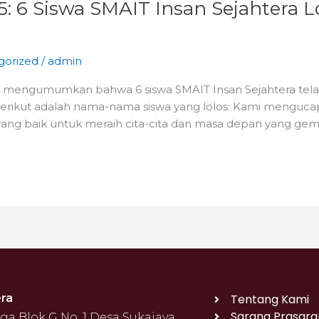
 Siswa SMAIT Insan Sejahtera Lo
gorized
/
admin
a mengumumkan bahwa 6 siswa SMAIT Insan Sejahtera telah 
Berikut adalah nama-nama siswa yang lolos: Kami menguc
yang baik untuk meraih cita-cita dan masa depan yang gemi
ra
Tentang Kami
Sarana Prasara
 Blok G No. 1 Desa Sukajaya