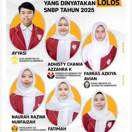
Perguruan
Tinggi
Terbaik
di
Indonesia