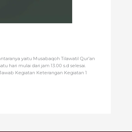
aranya yaitu Musabaqoh Tilawatil Qur’an
ari mulai dari jam 13.00 s.d selesai.
 Jawab Kegiatan Keterangan Kegiatan 1